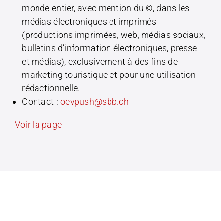
monde entier, avec mention du ©, dans les
réservation de places assises ou
médias électroniques et imprimés
Park+Rail. Vous augmentez ainsi le
(productions imprimées, web, médias sociaux,
confort et l’attrait du voyage en
bulletins d’information électroniques, presse
transports publics pour vos hôtes et
et médias), exclusivement à des fins de
renforcez l’accessibilité durable de votre
marketing touristique et pour une utilisation
région.
rédactionnelle.
Solutions de mobilité
Contact :
oevpush@sbb.ch
Les actions de mobilité personnalisées
Voir la page
favorisent un voyage aller-retour durable
en transports publics, que ce soit pour se
rendre à des congrès, des manifestations
ou des offres de loisirs. Les solutions de
bons CFF permettent une réservation
facile pour les clients finaux et
augmentent en même temps l’attractivité