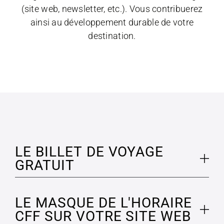
(site web, newsletter, etc.). Vous contribuerez
ainsi au développement durable de votre
destination.
LE BILLET DE VOYAGE
GRATUIT
Proposez à vos hôtes d’arriver, de partir et
LE MASQUE DE L'HORAIRE
de poursuivre leur voyage gratuitement
CFF SUR VOTRE SITE WEB
en transports publics. Ils voyageront ainsi