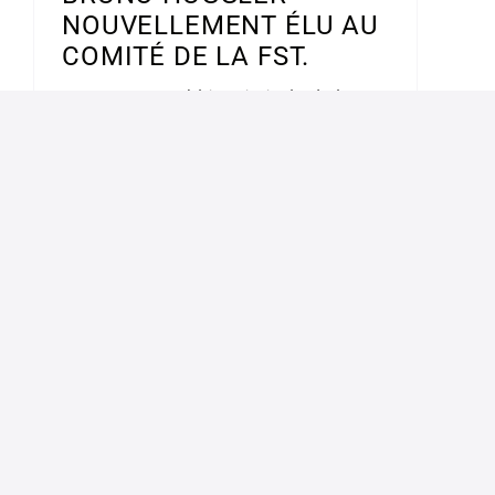
NOUVELLEMENT ÉLU AU
COMITÉ DE LA FST.
La 91e assemblée générale de la
Fédération suisse du tourisme (FST)
s'est tenue à Bienne. Les grands
défis actuels, comme [...]
en savoir plus
SÉMINAIRE DE GESTION
DE L’ASMT 2023, 7-9
NOVEMBRE 2023,