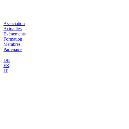
Association
Actualités
Evénements
Formation
Membres
Partenaire
DE
FR
IT
Aller
en
haut