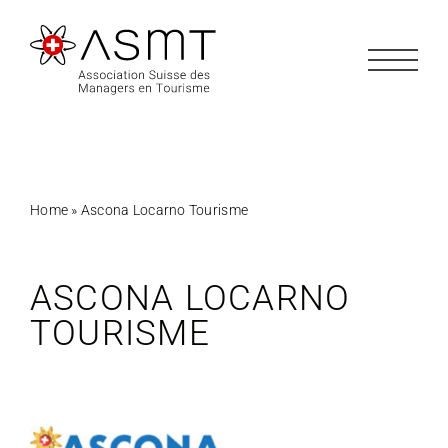
Passer
au
contenu
Home
»
Ascona Locarno Tourisme
ASCONA LOCARNO
TOURISME