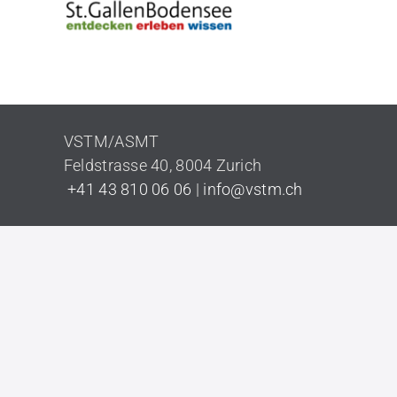
VSTM/ASMT
Feldstrasse 40
,
8004 Zurich
+41 43 810 06 06
|
info@vstm.ch