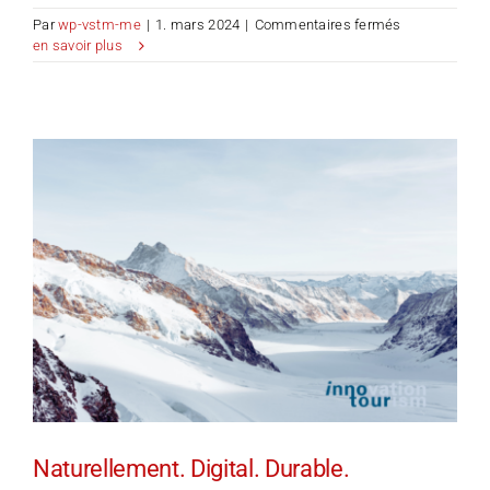
sur
Par
wp-vstm-me
|
1. mars 2024
|
Commentaires fermés
Voyage
en savoir plus
d’études
Wilder
Kaiser
Naturellement. Digital. Durable.