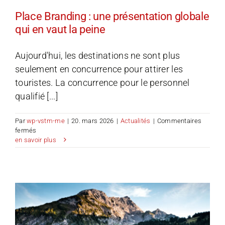
Place Branding : une présentation globale
qui en vaut la peine
Aujourd'hui, les destinations ne sont plus
seulement en concurrence pour attirer les
touristes. La concurrence pour le personnel
qualifié [...]
Par
wp-vstm-me
|
20. mars 2026
|
Actualités
|
Commentaires
sur
fermés
Place
en savoir plus
Branding
:
une
présentation
globale
qui
en
vaut