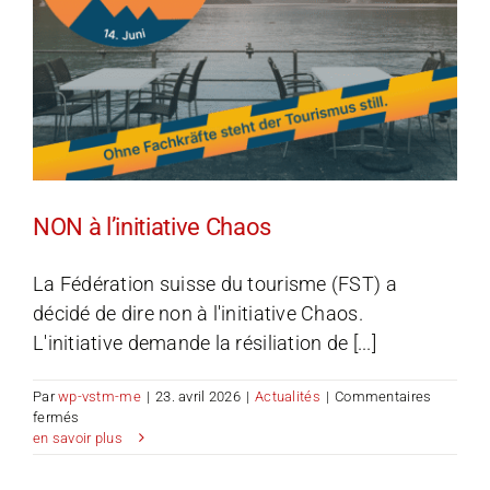
NON à l’initiative Chaos
La Fédération suisse du tourisme (FST) a
décidé de dire non à l'initiative Chaos.
L'initiative demande la résiliation de [...]
Par
wp-vstm-me
|
23. avril 2026
|
Actualités
|
Commentaires
sur
fermés
NON
en savoir plus
à
l’initiative