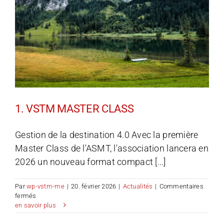
la
peine
1. VSTM MASTER CLASS
Gestion de la destination 4.0 Avec la première
Master Class de l'ASMT, l'association lancera en
2026 un nouveau format compact [...]
Par
wp-vstm-me
|
20. février 2026
|
Actualités
|
Commentaires
sur
fermés
1.
en savoir plus
VSTM
MASTER