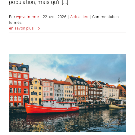
population, mais qu'il [...]
Par
wp-vstm-me
|
22. avril 2026
|
Actualités
|
Commentaires
sur
fermés
Voyagez
en savoir plus
avec
soin.
Partez
avec
des
souvenirs.