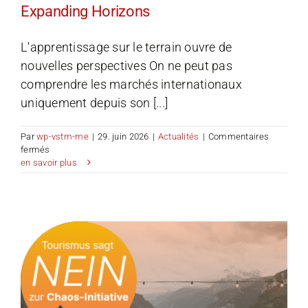
Expanding Horizons
L'apprentissage sur le terrain ouvre de
nouvelles perspectives On ne peut pas
comprendre les marchés internationaux
uniquement depuis son [...]
Par
wp-vstm-me
|
29. juin 2026
|
Actualités
|
Commentaires
sur
fermés
Expanding
en savoir plus
Horizons