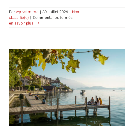
Par
wp-vstm-me
|
30. juillet 2026
|
Non
sur
classifié(e)
|
Commentaires fermés
Une
en savoir plus
plus
grande
portée,
la
même
proximité
:
e-
domizil
au
sein
du
nouvel
écosystème
de
locations
de
vacances