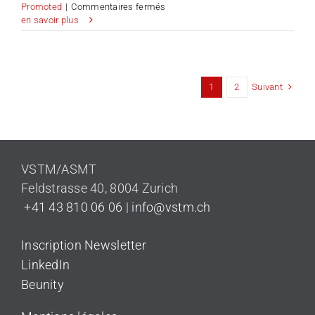
sur
Promoted
|
Commentaires fermés
Future
en savoir plus
in
Tourism
:
Journées
d’expérience
Suivant
1
2
touristique
VSTM/ASMT
Feldstrasse 40
,
8004 Zurich
+41 43 810 06 06
|
info@vstm.ch
Inscription Newsletter
LinkedIn
Beunity