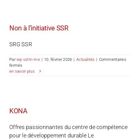
CLASS
Non à l’initiative SSR
SRG SSR
Par
wp-vstm-me
|
10. février 2026
|
Actualités
|
Commentaires
sur
fermés
Non
en savoir plus
à
l’initiative
SSR
KONA
Offres passionnantes du centre de compétence
pour le développement durable Le