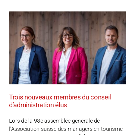
Chaos
Trois nouveaux membres du conseil
d’administration élus
Lors de la 98e assemblée générale de
l'Association suisse des managers en tourisme