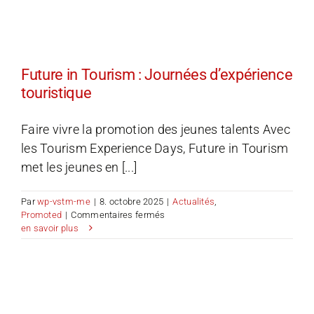
Future in Tourism : Journées d’expérience
touristique
Faire vivre la promotion des jeunes talents Avec
les Tourism Experience Days, Future in Tourism
met les jeunes en [...]
Par
wp-vstm-me
|
8. octobre 2025
|
Actualités
,
sur
Promoted
|
Commentaires fermés
Future
en savoir plus
in
Tourism
:
Journées
d’expérience
touristique