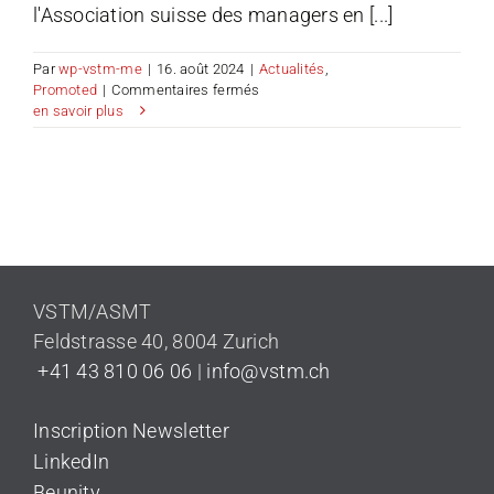
l'Association suisse des managers en [...]
Par
wp-vstm-me
|
16. août 2024
|
Actualités
,
sur
Promoted
|
Commentaires fermés
Expanding
en savoir plus
Horizons
VSTM/ASMT
Feldstrasse 40
,
8004 Zurich
+41 43 810 06 06
|
info@vstm.ch
Inscription Newsletter
LinkedIn
Beunity