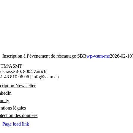
Passer
au
contenu
Inscription à l’événement de réseautage SBB
wp-vstm-me
2026-02-10
STM/ASMT
ldstrasse 40
,
8004 Zurich
1 43 810 06 06
|
info@vstm.ch
scription Newsletter
nkedIn
unity
ntions légales
otection des données
Page load link