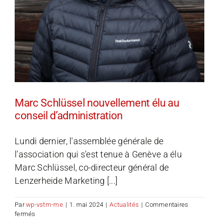
Marc Schlüssel nouvellement élu au
conseil d’administration
Lundi dernier, l'assemblée générale de
l'association qui s'est tenue à Genève a élu
Marc Schlüssel, co-directeur général de
Lenzerheide Marketing [...]
Par
wp-vstm-me
|
1. mai 2024
|
Actualités
|
Commentaires
sur
fermés