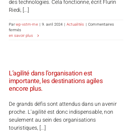
des technologies. Cela fonctionne, écrit Flurin
Riedi, [...]
Par
wp-vstm-me
|
9. avril 2024
|
Actualités
|
Commentaires
sur
fermés
La
en savoir plus
numérisation
n’est
pas
une
affaire
de
L’agilité dans l’organisation est
solitaire
importante, les destinations agiles
encore plus.
De grands défis sont attendus dans un avenir
proche. L'agilité est donc indispensable, non
seulement au sein des organisations
touristiques, [...]