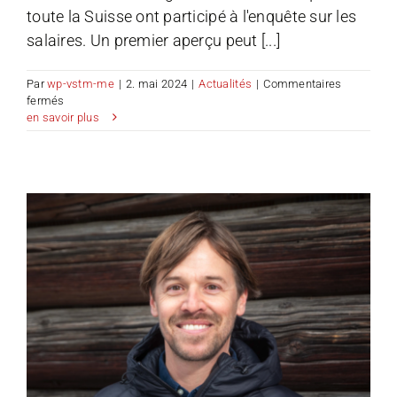
toute la Suisse ont participé à l'enquête sur les
salaires. Un premier aperçu peut [...]
Par
wp-vstm-me
|
2. mai 2024
|
Actualités
|
Commentaires
sur
fermés
Résultats
en savoir plus
de
l’enquête
sur
les
salaires