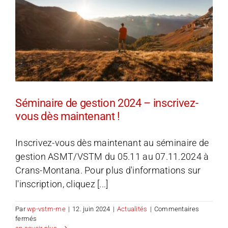
Séminaire de gestion 2024 – inscrivez-
vous dès maintenant !
Inscrivez-vous dès maintenant au séminaire de
gestion ASMT/VSTM du 05.11 au 07.11.2024 à
Crans-Montana. Pour plus d'informations sur
l'inscription, cliquez [...]
Par
wp-vstm-me
|
12. juin 2024
|
Actualités
|
Commentaires
sur
fermés
Séminaire