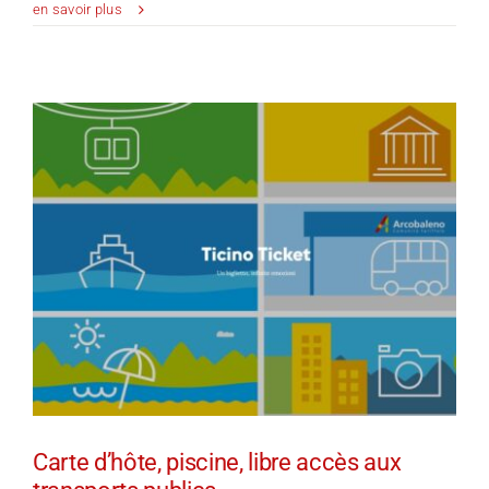
Marc
en savoir plus
Schlüssel
nouvellement
élu
au
conseil
d’administration
Carte d’hôte, piscine, libre accès aux