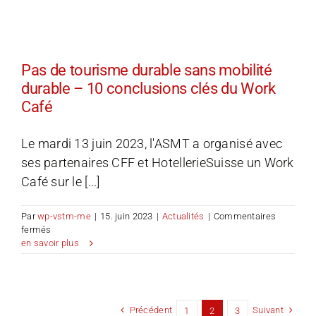
nouvellement
élu
au
comité
de
Pas de tourisme durable sans mobilité
la
durable – 10 conclusions clés du Work
FST.
Café
Le mardi 13 juin 2023, l'ASMT a organisé avec
ses partenaires CFF et HotellerieSuisse un Work
Café sur le [...]
Par
wp-vstm-me
|
15. juin 2023
|
Actualités
|
Commentaires
sur
fermés
Pas
en savoir plus
de
tourisme
durable
sans
mobilité
Précédent
Suivant
1
2
3