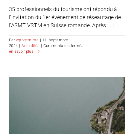
35 professionnels du tourisme ont répondu à
l'invitation du 1er événement de réseautage de
l'ASMT VSTM en Suisse romande. Après [...]
Par
wp-vstm-me
|
11. septembre
sur
2024
|
Actualités
|
Commentaires fermés
Événement
en savoir plus
de
réseautage
en
Romandie