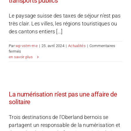
transports publics
Le paysage suisse des taxes de séjour n'est pas
très clair. Les villes, les régions touristiques ou
des cantons entiers [...]
Par
wp-vstm-me
|
25. avril 2024
|
Actualités
|
Commentaires
sur
fermés
Carte
en savoir plus
d’hôte,
piscine,
libre
accès
aux
transports
La numérisation n’est pas une affaire de
publics
solitaire
Trois destinations de l'Oberland bernois se
partagent un responsable de la numérisation et