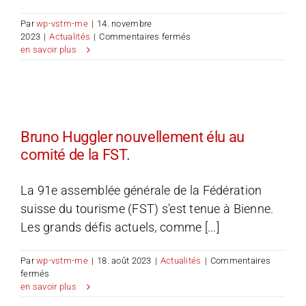
Par
wp-vstm-me
|
14. novembre
sur
2023
|
Actualités
|
Commentaires fermés
L’agilité
en savoir plus
dans
l’organisation
est
importante,
les
destinations
Bruno Huggler nouvellement élu au
agiles
comité de la FST.
encore
plus.
La 91e assemblée générale de la Fédération
suisse du tourisme (FST) s'est tenue à Bienne.
Les grands défis actuels, comme [...]
Par
wp-vstm-me
|
18. août 2023
|
Actualités
|
Commentaires
sur
fermés
Bruno
en savoir plus
Huggler