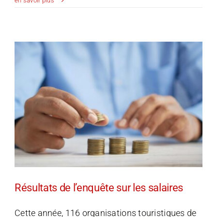
en savoir plus
de
gestion
2024
–
inscrivez-
vous
dès
maintenant
!
Résultats de l’enquête sur les salaires
Cette année, 116 organisations touristiques de