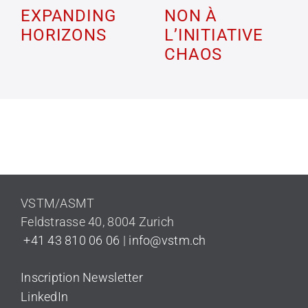
EXPANDING
NON À
HORIZONS
L’INITIATIVE
CHAOS
VSTM/ASMT
Feldstrasse 40
,
8004 Zurich
+41 43 810 06 06
|
info@vstm.ch
Inscription Newsletter
LinkedIn